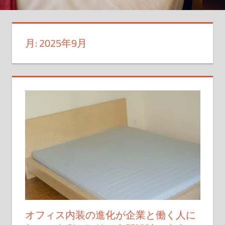
空
間
デ
月:
2025年9月
ザ
イ
ン
の
新
し
い
ア
イ
デ
ア
が
満
オフィス内装の進化が企業と働く人に
載！