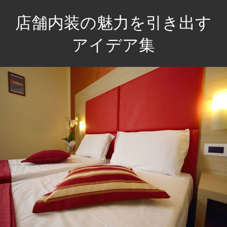
コ
店舗内装の魅力を引き出す
ン
テ
アイデア集
ン
あ
ツ
な
へ
た
ス
の
キ
店
ッ
舗
プ
を
魅
力
的
に
彩
る、