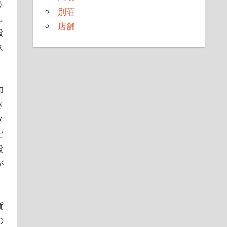
う
別荘
し
店舗
設
ス
印
さ
メ
だ
設
が
貨
の