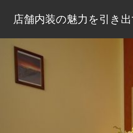
コ
ン
店舗内装の魅力を引き出
テ
ン
あ
ツ
な
へ
た
の
ス
店
キ
舗
ッ
を
プ
魅
力
的
に
彩
る、
空