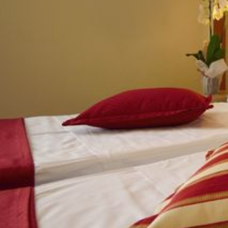
間
デ
ザ
イ
ン
の
新
し
い
ア
イ
デ
ア
が
満
載！