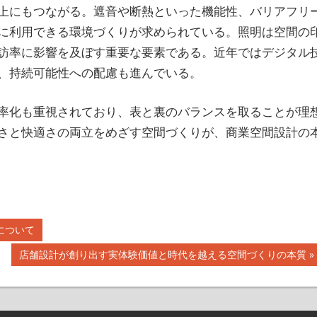
上にもつながる。遮音や断熱といった機能性、バリアフリ
に利用できる環境づくりが求められている。照明は空間の
訪率に影響を及ぼす重要な要素である。近年ではデジタル
、持続可能性への配慮も進んでいる。
率化も重視されており、表と裏のバランスを取ることが理
さと快適さの両立をめざす空間づくりが、商業空間設計の
について
次
店舗設計が創り出す実体験価値と時代を越える空間づくりの本質
の
記
事: