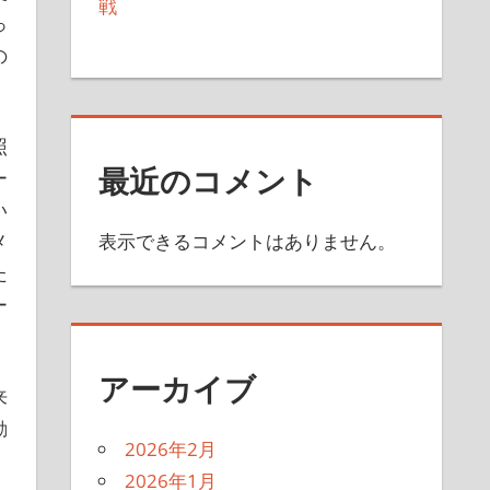
戦
っ
の
照
最近のコメント
ー
い
表示できるコメントはありません。
メ
た
ー
アーカイブ
来
動
2026年2月
。
2026年1月