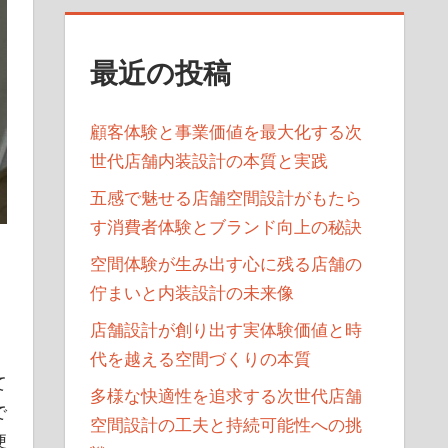
最近の投稿
顧客体験と事業価値を最大化する次
世代店舗内装設計の本質と実践
五感で魅せる店舗空間設計がもたら
す消費者体験とブランド向上の秘訣
空間体験が生み出す心に残る店舗の
佇まいと内装設計の未来像
店舗設計が創り出す実体験価値と時
代を越える空間づくりの本質
て
多様な快適性を追求する次世代店舗
で
空間設計の工夫と持続可能性への挑
便