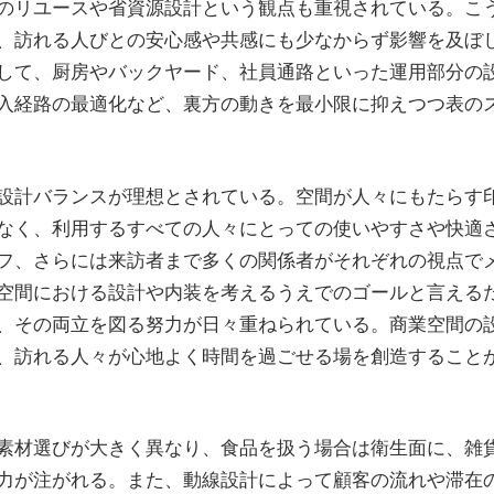
のリユースや省資源設計という観点も重視されている。こ
、訪れる人びとの安心感や共感にも少なからず影響を及ぼ
して、厨房やバックヤード、社員通路といった運用部分の
入経路の最適化など、裏方の動きを最小限に抑えつつ表の
設計バランスが理想とされている。空間が人々にもたらす
なく、利用するすべての人々にとっての使いやすさや快適
フ、さらには来訪者まで多くの関係者がそれぞれの視点で
空間における設計や内装を考えるうえでのゴールと言える
、その両立を図る努力が日々重ねられている。商業空間の
、訪れる人々が心地よく時間を過ごせる場を創造すること
素材選びが大きく異なり、食品を扱う場合は衛生面に、雑
力が注がれる。また、動線設計によって顧客の流れや滞在