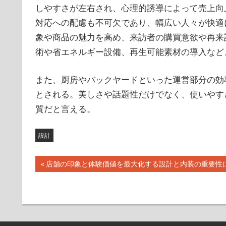
しやすさが左右され、心理的誘導によって売上向
対応への配慮も不可欠であり、幅広い人々が快適
象や商品の魅力を高め、来訪者の購買意欲や再来
術や省エネルギー設備、再生可能素材の導入など
また、厨房やバックヤードといった運営部分の効
とされる。美しさや話題性だけでなく、使いやす
質だと言える。
設計
投
前
店舗の印象と体験価値を最大化する設計と内装の重要性
の
稿
記
ナ
事:
ビ