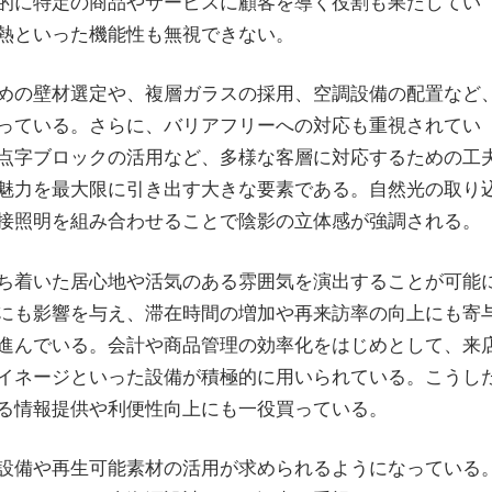
的に特定の商品やサービスに顧客を導く役割も果たしてい
熱といった機能性も無視できない。
めの壁材選定や、複層ガラスの採用、空調設備の配置など
っている。さらに、バリアフリーへの対応も重視されてい
点字ブロックの活用など、多様な客層に対応するための工
魅力を最大限に引き出す大きな要素である。自然光の取り
接照明を組み合わせることで陰影の立体感が強調される。
ち着いた居心地や活気のある雰囲気を演出することが可能
にも影響を与え、滞在時間の増加や再来訪率の向上にも寄
進んでいる。会計や商品管理の効率化をはじめとして、来
イネージといった設備が積極的に用いられている。こうし
る情報提供や利便性向上にも一役買っている。
設備や再生可能素材の活用が求められるようになっている