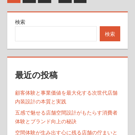
の
稿
記
の
検索
事
ペ
検索
ー
ジ
送
最近の投稿
り
顧客体験と事業価値を最大化する次世代店舗
内装設計の本質と実践
五感で魅せる店舗空間設計がもたらす消費者
体験とブランド向上の秘訣
空間体験が生み出す心に残る店舗の佇まいと