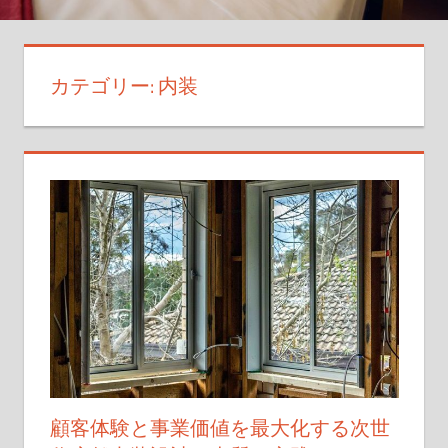
空
間
デ
カテゴリー:
内装
ザ
イ
ン
の
新
し
い
ア
イ
デ
ア
が
満
顧客体験と事業価値を最大化する次世
載！