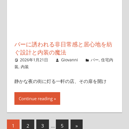
バーに誘われる非日常感と居心地を紡
ぐ設計と内装の魔法
2026年1月21日
Giovanni
バー
,
住宅内
装
,
内装
静かな夜の街に灯る一軒の店、その扉を開け
Continue reading
投
次
1
2
3
…
5
»