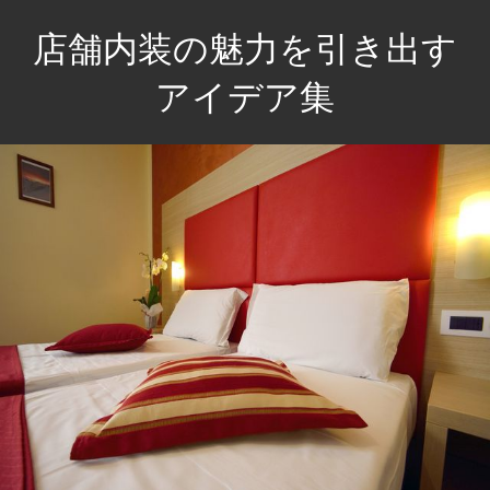
コ
店舗内装の魅力を引き出す
ン
テ
アイデア集
ン
あ
ツ
な
へ
た
ス
の
キ
店
ッ
舗
プ
を
魅
力
的
に
彩
る、